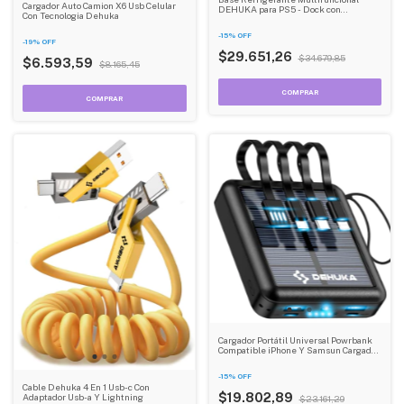
Cargador Auto Camion X6 Usb Celular
DEHUKA para PS5 - Dock con
Con Tecnologia Dehuka
Ventiladores, Cargador Dual, Soporte
para 20 Discos y Accesorios
-
15
%
OFF
-
19
%
OFF
$29.651,26
$34.679,85
$6.593,59
$8.165,45
Cargador Portátil Universal Powrbank
Compatible iPhone Y Samsun Cargador
Inalambrico Universal Dehuka
-
15
%
OFF
Cable Dehuka 4 En 1 Usb-c Con
$19.802,89
Adaptador Usb-a Y Lightning
$23.161,29