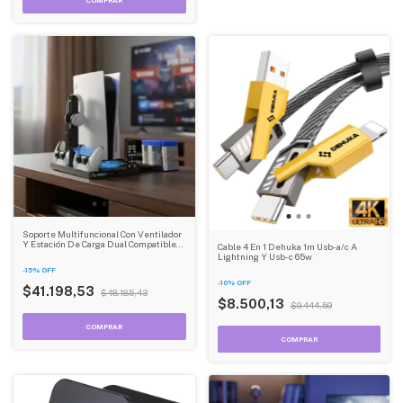
Soporte Multifuncional Con Ventilador
Y Estación De Carga Dual Compatible
Cable 4 En 1 Dehuka 1m Usb-a/c A
Con Ps5 Organizador Con
Lightning Y Usb-c 65w
Almacenamiento
-
15
%
OFF
-
10
%
OFF
$41.198,53
$48.185,43
$8.500,13
$9.444,59