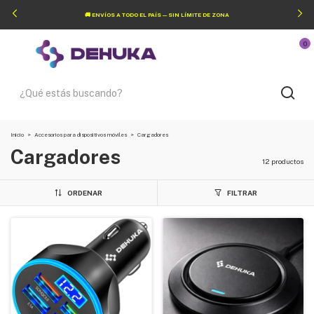
🚚 ENVÍOS A TODO EL PAÍS — SIN LÍMITE DE ZONA
0
Inicio
>
Accesorios para dispositivos móviles
>
Cargadores
Cargadores
12 productos
ORDENAR
FILTRAR