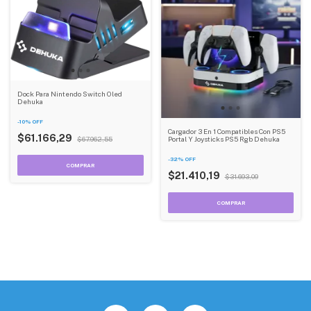
Dock Para Nintendo Switch Oled
Dehuka
-
10
%
OFF
Cargador 3 En 1 Compatibles Con PS5
$61.166,29
$67.962,55
Portal Y Joysticks PS5 Rgb Dehuka
-
32
%
OFF
$21.410,19
$31.693,09