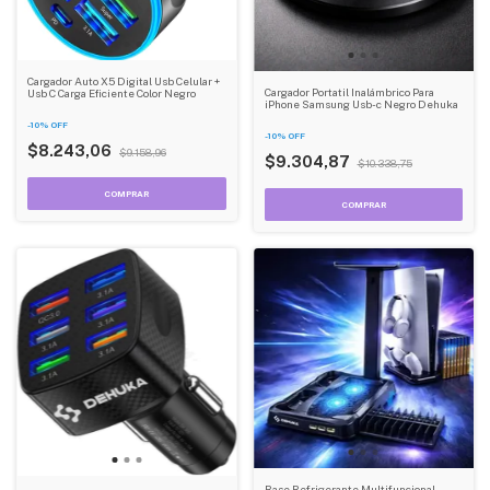
Cargador Auto X5 Digital Usb Celular +
Cargador Portatil Inalámbrico Para
Usb C Carga Eficiente Color Negro
iPhone Samsung Usb-c Negro Dehuka
-
10
%
OFF
-
10
%
OFF
$8.243,06
$9.158,96
$9.304,87
$10.338,75
Base Refrigerante Multifuncional