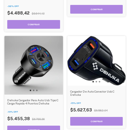
-
32
%
OFF
$4.488,42
$6.644,13
Cargador De Auto Conector Usb C
Dehuka
Dehuka Cargador Para Auto Usb Tipo C
-
15
%
OFF
Carga Rapida 4 Puertos Dehuka
$5.627,63
$6.582,04
-
19
%
OFF
$5.455,38
$6.755,90