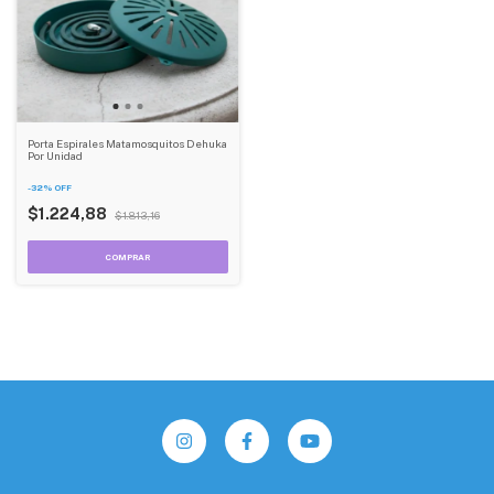
Porta Espirales Matamosquitos Dehuka
Por Unidad
-
32
%
OFF
$1.224,88
$1.813,16