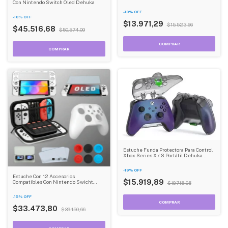
Con Nintendo Switch Oled Dehuka
Protector Portátil Dehuka
-
10
%
OFF
-
10
%
OFF
$13.971,29
$15.523,66
$45.516,68
$50.574,09
Estuche Funda Protectora Para Control
Xbox Series X / S Portátil Dehuka
Xboxcase6122 Gris Oscuro
-
19
%
OFF
Estuche Con 12 Accesorios
$15.919,89
Compatibles Con Nintendo Swicht
$19.715,05
Oled Dehuka
-
15
%
OFF
$33.473,80
$39.150,66