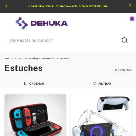
⭐ GARANTÍA OFICIAL DE MARCA — ATENCIÓN DIRECTA DEHUKA
0
Inicio
>
Accesorios para dispositivos móviles
>
Estuches
Estuches
6 productos
ORDENAR
FILTRAR