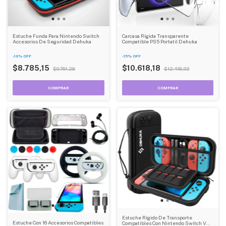
Estuche Funda Para Nintendo Switch
Carcasa Rígida Transparente
Accesorios De Seguridad Dehuka
Compatible PS5 Portatil Dehuka
-
10
%
OFF
-
15
%
OFF
$8.785,15
$10.618,18
$9.761,28
$12.418,93
Estuche Rígido De Transporte
Estuche Con 16 Accesorios Compatibles
Compatibles Con Nintendo Switch V2