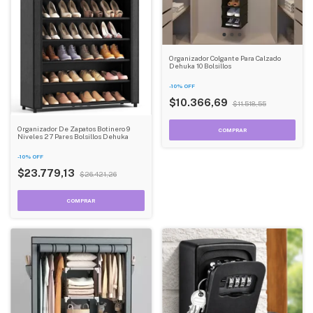
Organizador Colgante Para Calzado
Dehuka 10 Bolsillos
-
10
%
OFF
$10.366,69
$11.518,55
Organizador De Zapatos Botinero 9
Niveles 27 Pares Bolsillos Dehuka
-
10
%
OFF
$23.779,13
$26.421,26