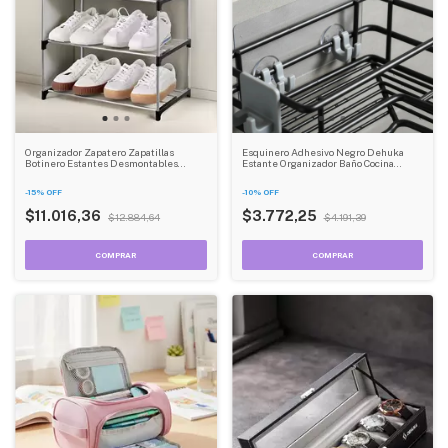
Organizador Zapatero Zapatillas
Esquinero Adhesivo Negro Dehuka
Botinero Estantes Desmontables
Estante Organizador Baño Cocina
Dehuka
Ducha Metálico Sin Taladro
-
15
%
OFF
-
10
%
OFF
$11.016,36
$3.772,25
$12.884,64
$4.191,39