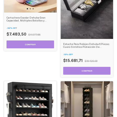
Cartuchera Escolar Dehuka Gran
Capacidad, Múltiples Bolsillos y
Cierres, Organizadora de Útiles - Color
Rosa
-
32
%
OFF
$7.483,50
$11.077,68
Estuche Para Relojes Dehuka 6 Piezas
Cuero Sintético Protección De
Terciopelo Resistente
-
19
%
OFF
$15.681,71
$19.420,09