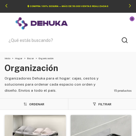
🔒 COMPRA 100% SEGURA — MÁS DE 50.000 VENTAS REALIZADAS
0
Inicio
>
Hogar
>
Bazar
>
Organización
Organización
Organizadores Dehuka para el hogar: cajas, cestos y
soluciones para ordenar cada espacio con orden y
diseño. Envíos a todo el país.
15 productos
ORDENAR
FILTRAR