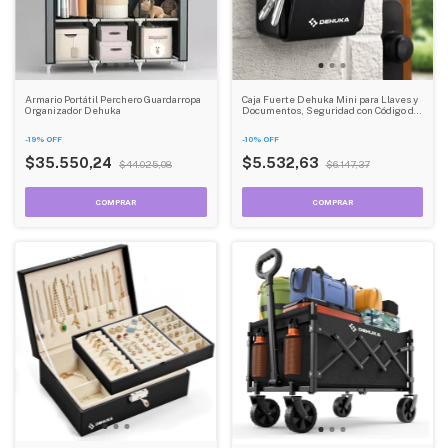
Armario Portátil Perchero Guardarropa
Caja Fuerte Dehuka Mini para Llaves y
Organizador Dehuka
Documentos, Seguridad con Código de
4 Dígitos, Para Interior y Exterior -
Color Negro
-
19
%
OFF
-
10
%
OFF
$35.550,24
$5.532,63
$44.025,08
$6.147,37