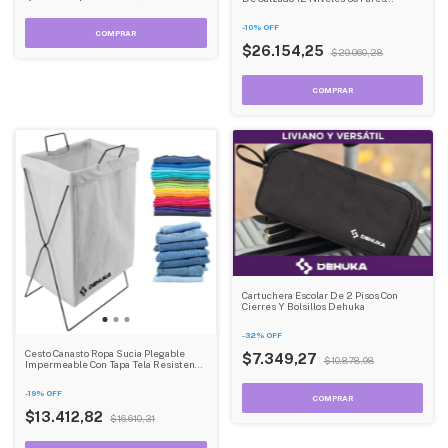
Hermético Dehuka
-
10
%
OFF
$26.154,25
$29.060,28
Cartuchera Escolar De 2 Pisos Con
Cierres Y Bolsillos Dehuka
-
32
%
OFF
Cesto Canasto Ropa Sucia Plegable
$7.349,27
$10.878,98
Impermeable Con Tapa Tela Resistente
Dehuka
-
19
%
OFF
$13.412,82
$16.610,31