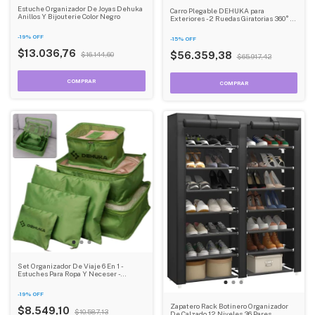
Estuche Organizador De Joyas Dehuka
Carro Plegable DEHUKA para
Anillos Y Bijouterie Color Negro
Exteriores -2 Ruedas Giratorias 360° 2
Ruedas fijas y Tela Oxford 600D
Resistente
-
19
%
OFF
-
15
%
OFF
$13.036,76
$56.359,38
$16.144,60
$65.917,42
Set Organizador De Viaje 6 En 1 -
Estuches Para Ropa Y Neceser -
Dehuka
-
19
%
OFF
Zapatero Rack Botinero Organizador
$8.549,10
$10.587,13
De Calzado 12 Niveles 36 Pares