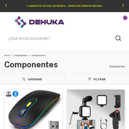
⭐ GARANTÍA OFICIAL DE MARCA — ATENCIÓN DIRECTA DEHUKA
0
Inicio
>
Computación
>
Componentes
Componentes
3 productos
ORDENAR
FILTRAR