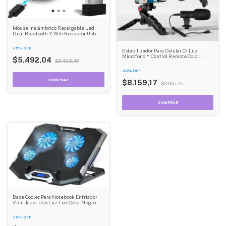
Mouse Inalámbrico Recargable Led
Dual Bluetooth Y Wifi Receptor Usb
Portátil
-
15
%
OFF
Estabilizador Para Celular C/ Luz
Microfono Y Control Remoto Color
$5.492,04
$6.423,45
Negro Dehuka
-
10
%
OFF
$8.159,17
$9.065,75
Base Cooler Para Notebook Enfriador
Ventilador Usb Luz Led Color Negro
Led Azul
-
19
%
OFF