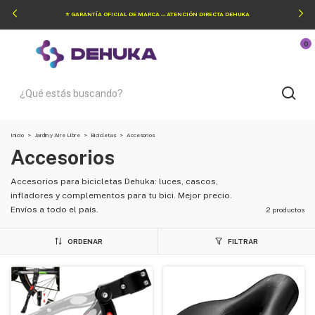
⭐ GARANTÍA OFICIAL DE MARCA — ATENCIÓN DIRECTA DEHUKA
0
Inicio
>
Jardín y Aire Libre
>
Bicicletas
>
Accesorios
Accesorios
Accesorios para bicicletas Dehuka: luces, cascos,
infladores y complementos para tu bici. Mejor precio.
Envíos a todo el país.
2 productos
ORDENAR
FILTRAR