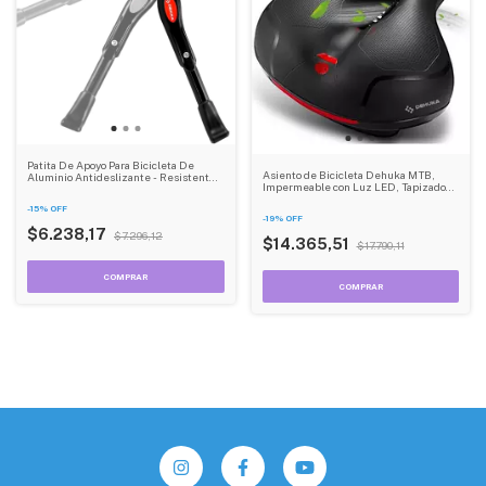
Patita De Apoyo Para Bicicleta De
Asiento de Bicicleta Dehuka MTB,
Aluminio Antideslizante - Resistente
Impermeable con Luz LED, Tapizado
Y Estable - Dehuka
Antideslizante, Soporte Antishock -
-
15
%
OFF
Para Ruta y Montaña
-
19
%
OFF
$6.238,17
$7.296,12
$14.365,51
$17.790,11