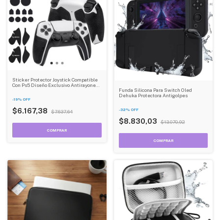
Sticker Protector Joystick Compatible
Con Ps5 Diseño Exclusivo Antirayones
Funda Silicona Para Switch Oled
Dehuka
Dehuka Protectora Antigolpes
-
19
%
OFF
-
32
%
OFF
$6.167,38
$7.637,64
$8.830,03
$13.070,92