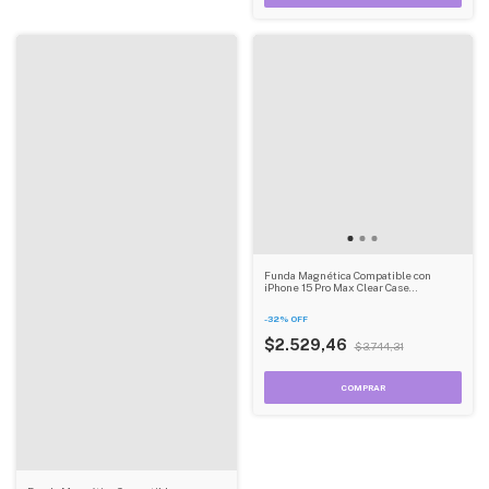
Funda Magnética Compatible con
iPhone 15 Pro Max Clear Case
Reforzada
-
32
%
OFF
$2.529,46
$3.744,31