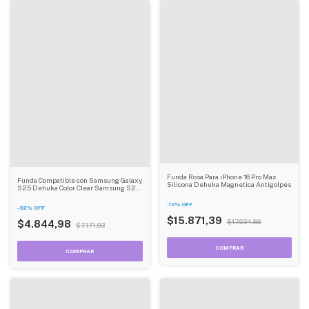
Funda Rosa Para iPhone 16 Pro Max
Funda Compatible con Samsung Galaxy
Silicona Dehuka Magnetica Antigolpes
S25 Dehuka Color Clear Samsung S24
Plus
-
10
%
OFF
-
32
%
OFF
$15.871,39
$17.634,88
$4.844,98
$7.171,93