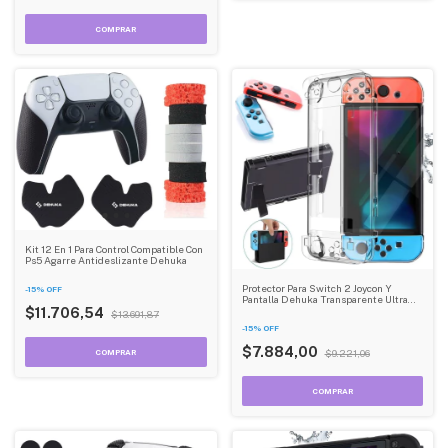
Kit 12 En 1 Para Control Compatible Con
Ps5 Agarre Antideslizante Dehuka
Protector Para Switch 2 Joycon Y
-
15
%
OFF
Pantalla Dehuka Transparente Ultra
Resistente Protectora 360
$11.706,54
$13.691,87
-
15
%
OFF
$7.884,00
$9.221,06