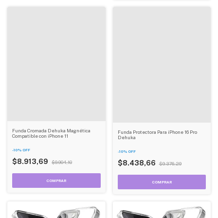
Funda Cromada Dehuka Magnética
Funda Protectora Para iPhone 16 Pro
Compatible con iPhone 11
Dehuka
-
10
%
OFF
-
10
%
OFF
$8.913,69
$8.438,66
$9.904,10
$9.376,29