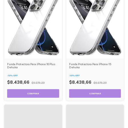
Funda Protectora Para iPhone 16 Plus
Funda Protectora Para iPhone 15
Dehuka
Dehuka
-
10
%
OFF
-
10
%
OFF
$8.438,66
$8.438,66
$9.376,29
$9.376,29