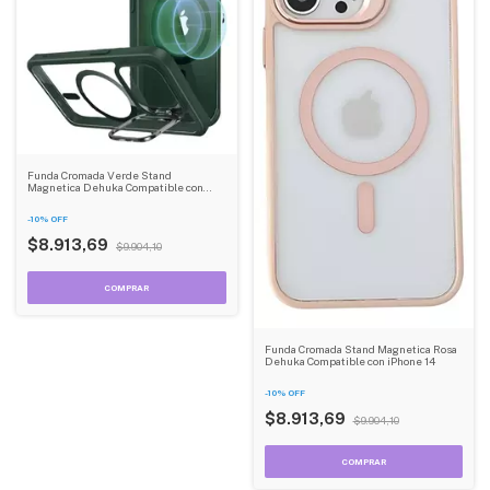
Funda Cromada Verde Stand
Magnetica Dehuka Compatible con
iPhone 16
-
10
%
OFF
$8.913,69
$9.904,10
Funda Cromada Stand Magnetica Rosa
Dehuka Compatible con iPhone 14
-
10
%
OFF
$8.913,69
$9.904,10