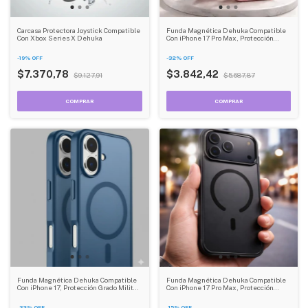
Carcasa Protectora Joystick Compatible
Funda Magnética Dehuka Compatible
Con Xbox Series X Dehuka
Con iPhone 17 Pro Max, Protección
Grado Militar Antigolpes, Translúcida
Mate Antihuellas, Color Rosa
-
19
%
OFF
-
32
%
OFF
$7.370,78
$3.842,42
$9.127,91
$5.687,87
Funda Magnética Dehuka Compatible
Funda Magnética Dehuka Compatible
Con iPhone 17, Protección Grado Militar
Con iPhone 17 Pro Max, Protección
Antigolpes, Translúcida Mate
Grado Militar Antigolpes, Translúcida
Antihuellas, Color Azul
Mate Antihuellas, Color Negro
-
32
%
OFF
-
15
%
OFF