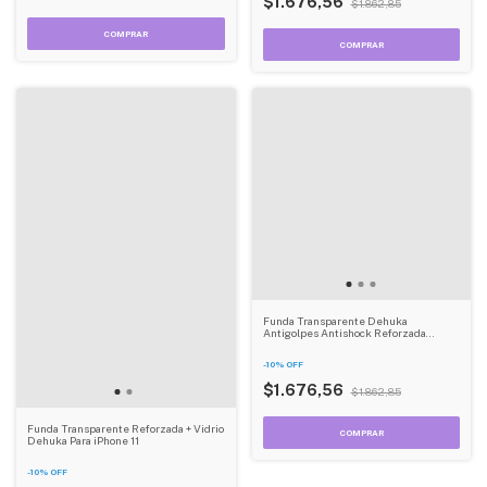
$1.676,56
$1.862,85
Funda Transparente Dehuka
Antigolpes Antishock Reforzada
Iphone Xs
-
10
%
OFF
$1.676,56
$1.862,85
Funda Transparente Reforzada + Vidrio
Dehuka Para iPhone 11
-
10
%
OFF