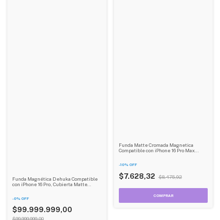
Funda Matte Cromada Magnetica
Compatible con iPhone 16 Pro Max
Dehuka
-
10
%
OFF
$7.628,32
$8.475,92
Funda Magnética Dehuka Compatible
con iPhone 16 Pro, Cubierta Matte
Cromada con Imán, Protección
Antirayones y Golpes - Color Negro
-
0
%
OFF
$99.999.999,00
$99.999.999,00