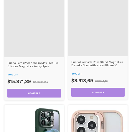
Funda Cromada Rosa Stand Magnetica
Funda Para iPhone 16 Pro Max Dehuka
Dehuka Compatible con iPhone 16
Silicona Magnetica Antigolpes
-
10
%
OFF
-
10
%
OFF
$8.913,69
$15.871,39
$9.904,10
$17.634,88