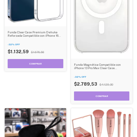
Funda Clear Case Premium Dehuka
Reforzada Compatible con iPhone 16
Pro Max
-
32
%
OFF
$1.132,59
$1.676,56
Funda Magnética Compatible con
iPhone 13 Pro Max Clear Case
Reforzada
-
32
%
OFF
$2.789,53
$4.129,30