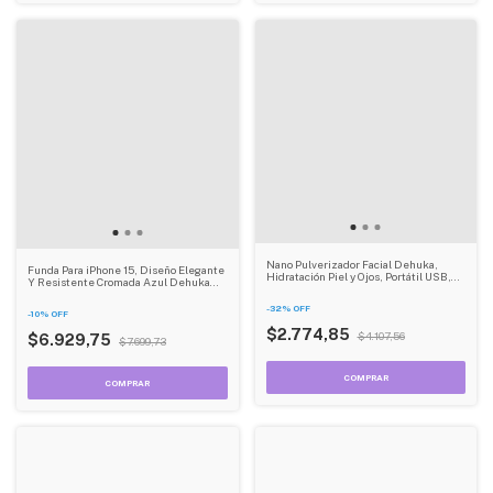
Nano Pulverizador Facial Dehuka,
Funda Para iPhone 15, Diseño Elegante
Hidratación Piel y Ojos, Portátil USB,
Y Resistente Cromada Azul Dehuka
Neblina Fina - Ideal para Skincare y
Stand Magnética
Viajes
-
32
%
OFF
-
10
%
OFF
$2.774,85
$4.107,56
$6.929,75
$7.699,73