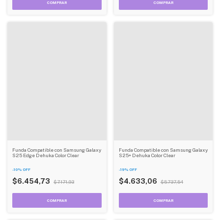
Funda Compatible con Samsung Galaxy
Funda Compatible con Samsung Galaxy
S25 Edge Dehuka Color Clear
S25+ Dehuka Color Clear
-
10
%
OFF
-
19
%
OFF
$6.454,73
$4.633,06
$7.171,93
$5.737,54