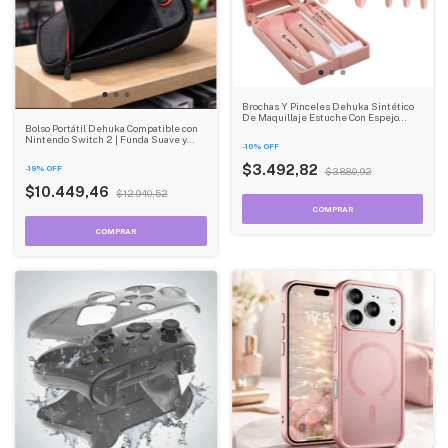
Brochas Y Pinceles Dehuka Sintético
De Maquillaje Estuche Con Espejo
Color Rosa Chicle
Bolso Portátil Dehuka Compatible con
Nintendo Switch 2 | Funda Suave y
-
10
%
OFF
Ligera | Transporte Seguro
$3.492,82
-
19
%
OFF
$3.880,92
$10.449,46
$12.940,52