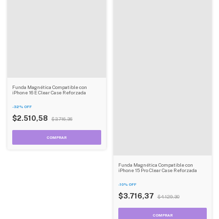
Funda Magnética Compatible con
iPhone 16 E Clear Case Reforzada
-
32
%
OFF
$2.510,58
$3.716,36
Funda Magnética Compatible con
iPhone 15 Pro Clear Case Reforzada
-
10
%
OFF
$3.716,37
$4.129,30