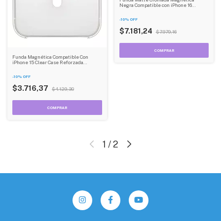
Negra Compatible con iPhone 16
Dehuka
-
10
%
OFF
$7.181,24
$7.979,16
Funda Magnética Compatible Con
iPhone 15 Clear Case Reforzada
Dehuka
-
10
%
OFF
$3.716,37
$4.129,30
1
/
2