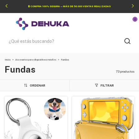
🔒 COMPRA 100% SEGURA — MÁS DE 50.000 VENTAS REALIZADAS
0
Inicio
>
Accesorios para dispositivos móviles
>
Fundas
Fundas
73 productos
ORDENAR
FILTRAR