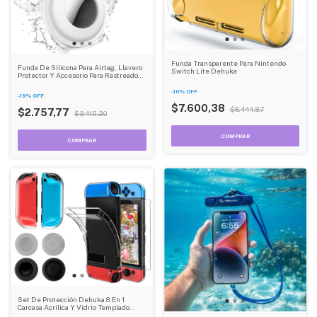
Funda Transparente Para Nintendo
Funda De Silicona Para Airtag, Llavero
Switch Lite Dehuka
Protector Y Accesorio Para Rastreador
Dehuka
-
10
%
OFF
-
19
%
OFF
$7.600,38
$8.444,87
$2.757,77
$3.415,20
Set De Protección Dehuka 8 En 1
Carcasa Acrilica Y Vidrio Templado
Accesorio Compatible Nintendo Switch