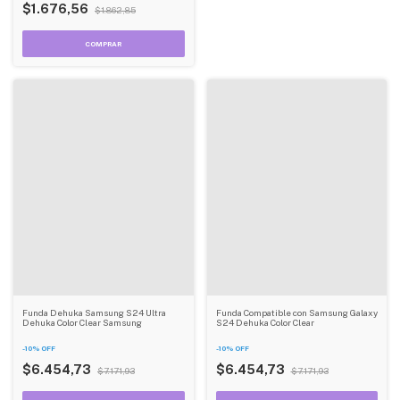
$1.676,56
$1.862,85
Funda Dehuka Samsung S24 Ultra
Funda Compatible con Samsung Galaxy
Dehuka Color Clear Samsung
S24 Dehuka Color Clear
-
10
%
OFF
-
10
%
OFF
$6.454,73
$6.454,73
$7.171,93
$7.171,93