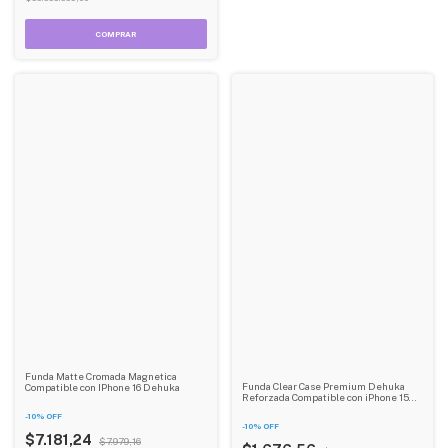
Funda Matte Cromada Magnetica
Funda Clear Case Premium Dehuka
Compatible con IPhone 16 Dehuka
Reforzada Compatible con iPhone 15
Pro Max
-
10
%
OFF
-
10
%
OFF
$7.181,24
$7.979,16