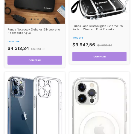
Funda Case Disco Rigido Externo 1tb
Portatil Western Disk Dehuka
Funda Notebook Dehuka 13 Neopreno
Resistente Agua
-
10
%
OFF
-
32
%
OFF
$9.947,56
$11.052,85
$4.312,24
$6.383,33