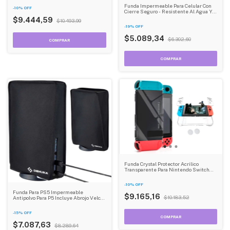
Oled
Funda Impermeable Para Celular Con
-
10
%
OFF
Cierre Seguro - Resistente Al Agua Y
Sumergible Dehuka
$9.444,59
$10.493,99
-
19
%
OFF
$5.089,34
$6.302,60
Funda Crystal Protector Acrilico
Transparente Para Nintendo Switch
Con Cuatro Tapas Dehuka
-
10
%
OFF
Funda Para PS5 Impermeable
$9.165,16
$10.183,52
Antipolvo Para P5 Incluye Abrojo Velcro
Dehuka
-
15
%
OFF
$7.087,63
$8.289,64