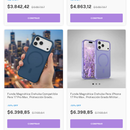
$3.842,42
$4.863,12
$5.687,87
$5.687,87
Funda Magnética Dehuka Compatible
Funda Magnética Dehuka Para iPhone
Para 17 Pro Max, Protección Grado
17 Pro Max, Protección Grado Militar
Militar Antigolpes, Translúcida Mate
Antigolpes, Translúcida Mate
Antihuellas, Color Azul
Antihuellas, Color Morado
-
10
%
OFF
-
10
%
OFF
$6.398,85
$6.398,85
$7.109,84
$7.109,84