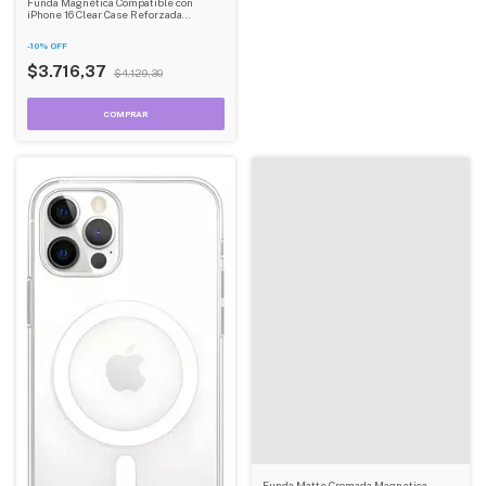
Funda Magnética Compatible con
iPhone 16 Clear Case Reforzada
Dehuka
-
10
%
OFF
$3.716,37
$4.129,30
Funda Matte Cromada Magnetica