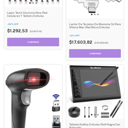
Lapiz Tactil Aluminio Para iPad
Celulares Y Tablets Dehuka
Lector De Tarjetas De Memoria Sd Para
-
32
%
OFF
iPhone Mac iPad Micro Dehuka
$1.292,53
$1.907,40
-
10
%
OFF
$17.603,82
$19.559,80
Tableta Gráfica Dehuka 10x6 Negra Con
Bolígrafo