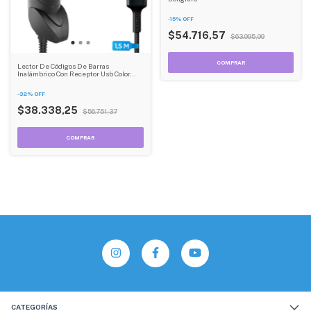
-
15
%
OFF
$54.716,57
$63.995,99
Lector De Códigos De Barras
Inalámbrico Con Receptor Usb Color
Negro Dehuka
-
32
%
OFF
$38.338,25
$56.751,37
CATEGORÍAS