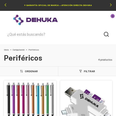
⭐ GARANTÍA OFICIAL DE MARCA — ATENCIÓN DIRECTA DEHUKA
0
Inicio
>
Computación
>
Periféricos
Periféricos
4 productos
ORDENAR
FILTRAR