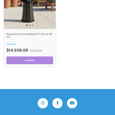
Banqueta Dehuka Modelo 71 Altura 45
Cm
-
10
%
OFF
$14.558,08
$16.175,65