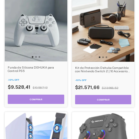
Funda de Silicona DEHUKA para
Kit de Protección Dehuka Compatible
Control PS5
con Nintendo Switch 2 | 10 Accesorios |
Funda, Protectores de Pantalla y Más
-
10
%
OFF
-
10
%
OFF
$9.528,41
$21.571,66
$10.587,13
$23.968,52