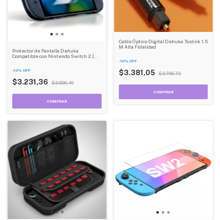
Cable Óptico Digital Dehuka Toslink 1,5
M Alta Fidelidad
Protector de Pantalla Dehuka
Compatible con Nintendo Switch 2 |
Vidrio Templado 9H | 1 Unidad |
-
10
%
OFF
Antirayaduras y Antihuellas
-
10
%
OFF
$3.381,05
$3.756,73
$3.231,36
$3.590,40