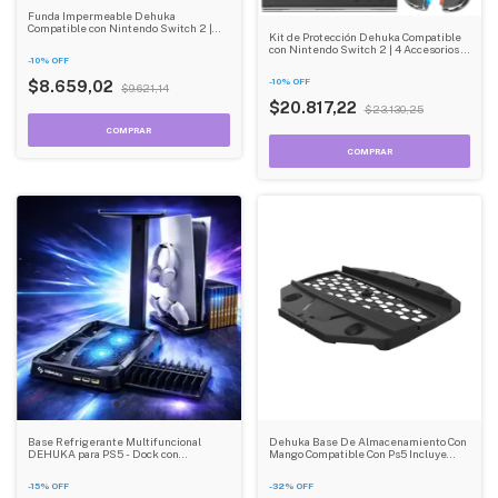
Funda Impermeable Dehuka
Compatible con Nintendo Switch 2 |
Kit de Protección Dehuka Compatible
Protección contra Polvo y Salpicaduras |
con Nintendo Switch 2 | 4 Accesorios |
2 Colores | Ajuste Perfecto
-
10
%
OFF
Funda Cristal PC + Protectores de
Pantalla
-
10
%
OFF
$8.659,02
$9.621,14
$20.817,22
$23.130,25
Base Refrigerante Multifuncional
Dehuka Base De Almacenamiento Con
DEHUKA para PS5 - Dock con
Mango Compatible Con Ps5 Incluye
Ventiladores, Cargador Dual, Soporte
Cable De Carga Y Tornillo Especial
para 20 Discos y Accesorios
-
15
%
OFF
-
32
%
OFF