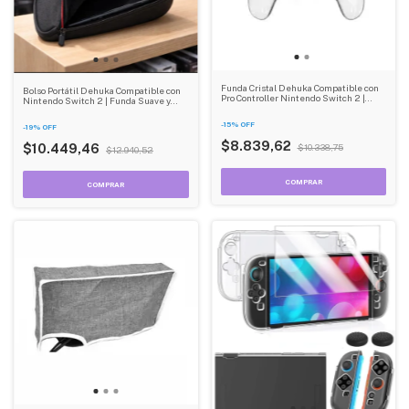
Funda Cristal Dehuka Compatible con
Bolso Portátil Dehuka Compatible con
Pro Controller Nintendo Switch 2 |
Nintendo Switch 2 | Funda Suave y
Transparente | Antirayaduras y
Ligera | Transporte Seguro
Antihuellas
-
15
%
OFF
-
19
%
OFF
$8.839,62
$10.449,46
$10.338,75
$12.940,52