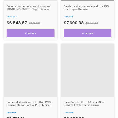
Soporte con ranuras para discos para
Funda de silicona para mando de PS5
PS5 SLIM/PS5 PRO/Negro Dehuka
con 2 tapas Dehuka
-
32
%
OFF
-
10
%
OFF
$6.543,87
$7.600,38
$9.686,76
$8.444,87
Botones Extendidos DEHUKA L2/R2
Base Simple DEHUKA para PS5 -
Compatible con Control PS5 - Mejor
Soporte Estable para Consola
Precisión y Comodidad en Juegos
-
10
%
OFF
-
15
%
OFF