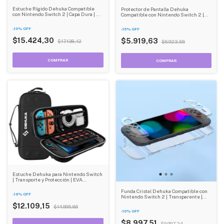
Estuche Rígido Dehuka Compatible
Protector de Pantalla Dehuka
con Nintendo Switch 2 | Capa Dura | 24
Compatible con Nintendo Switch 2 |
Ranuras para Juegos | Bolso de Viaje
Vidrio Templado 9H | 2 Unidades |
Antirayaduras y Antihuellas
-
10
%
OFF
-
15
%
OFF
$15.424,30
$5.919,63
$17.138,12
$6.923,55
Estuche Dehuka para Nintendo Switch
| Transporte y Protección | EVA
Resistente | Compatible con Switch y
Switch OLED | Incluye Ranuras para
Funda Cristal Dehuka Compatible con
-
19
%
OFF
Juegos
Nintendo Switch 2 | Transparente |
Protectora contra Golpes y Rayones |
$12.109,15
$14.995,86
Compatible con Switch y Switch OLED
-
10
%
OFF
$8.997,51
$9.997,24