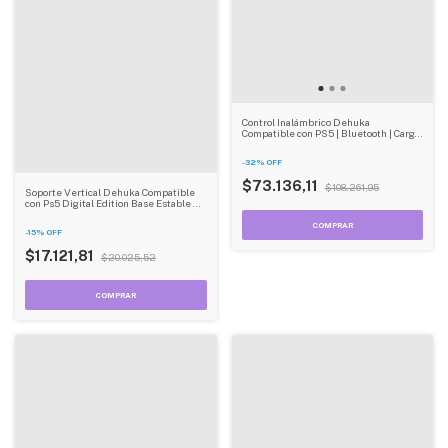
Control Inalámbrico Dehuka
Compatible con PS5 | Bluetooth | Carga
USB-C | Vibración HD | Color Blanco
-
32
%
OFF
$73.136,11
$108.261,95
Soporte Vertical Dehuka Compatible
con Ps5 Digital Edition Base Estable Y
Compacta
-
15
%
OFF
$17.121,81
$20.025,52