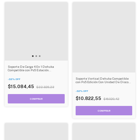
Soporte De Carga 4 En 1 Dehuka
Compatible con Ps5 Estación
Multifuncional Con Ventilación Y
Puertos Usb
Soporte Vertical Dehuka Compatible
-
32
%
OFF
con Ps5 Edición Con Unidad De Disco
Base Estable Y Compacta
$15.084,45
$22.329,23
-
32
%
OFF
$10.822,55
$16.020,42