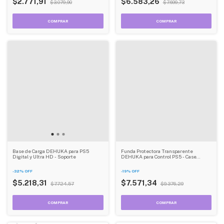
$2.771,91
$6.583,26
$3.079,90
$7.699,73
Funda Protectora Transparente
Base de Carga DEHUKA para PS5
DEHUKA para Control PS5 - Case
Digital y Ultra HD - Soporte
Cristal, Antigolpes y Resistente a
Rayaduras
-
19
%
OFF
-
32
%
OFF
$7.571,34
$5.218,31
$9.376,29
$7.724,57