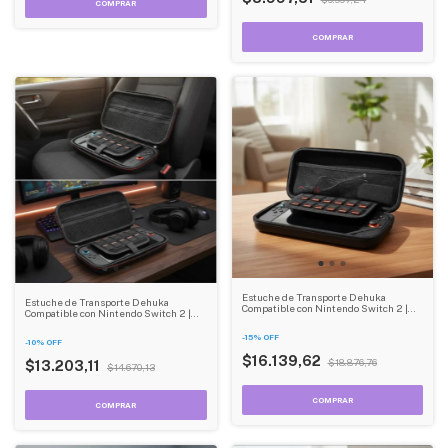
Estuche de Transporte Dehuka
Estuche de Transporte Dehuka
Compatible con Nintendo Switch 2 |
Compatible con Nintendo Switch 2 |
Material PC | Ligero y Resistente
EVA Resistente | Ligero y Compacto
-
15
%
OFF
-
10
%
OFF
$16.139,62
$18.876,76
$13.203,11
$14.670,13