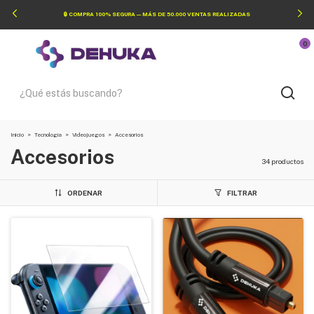
🔒 COMPRA 100% SEGURA — MÁS DE 50.000 VENTAS REALIZADAS
0
Inicio
>
Tecnología
>
Videojuegos
>
Accesorios
Accesorios
34 productos
ORDENAR
FILTRAR