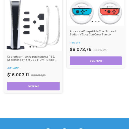
Accesorio Compatible Con Nintendo
Switch V2 Joy Con Color Blanco
-
19
%
OFF
$8.072,76
$9.997,24
Cubierta antipolvo para consola PS5,
Conector de filtro USB HDM, Kit de
malla a prueba de polvo
-
32
%
OFF
$16.003,11
$23.689,10