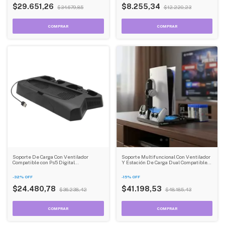
$29.651,26
$8.255,34
$34.679,85
$12.220,23
Soporte De Carga Con Ventilador
Soporte Multifuncional Con Ventilador
Compatible con Ps5 Digital
Y Estación De Carga Dual Compatible
Edition/ultra Hd Estación Vertical Con
Con Ps5 Organizador Con
Carga Dual
Almacenamiento
-
32
%
OFF
-
15
%
OFF
$24.480,78
$41.198,53
$36.238,42
$48.185,43