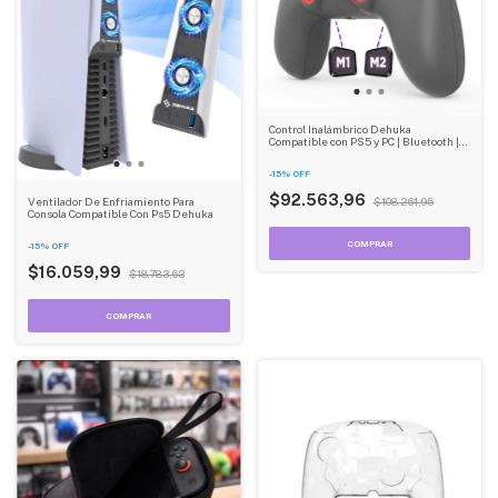
Control Inalámbrico Dehuka
Compatible con PS5 y PC | Bluetooth |
Vibración HD | Carga USB-C | Color
Blanco
-
15
%
OFF
$92.563,96
Ventilador De Enfriamiento Para
$108.261,95
Consola Compatible Con Ps5 Dehuka
COMPRAR
-
15
%
OFF
$16.059,99
$18.783,63