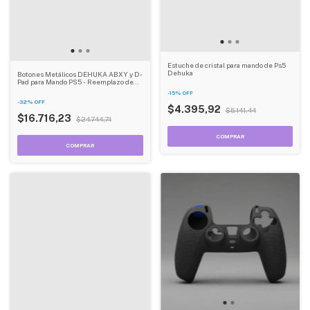
Estuche de cristal para mando de Ps5
Dehuka
Botones Metálicos DEHUKA ABXY y D-
Pad para Mando PS5 - Reemplazo de
Aluminio con Joystick Analógico y
-
15
%
OFF
Herramientas
-
32
%
OFF
$4.395,92
$5.141,44
$16.716,23
$24.744,71