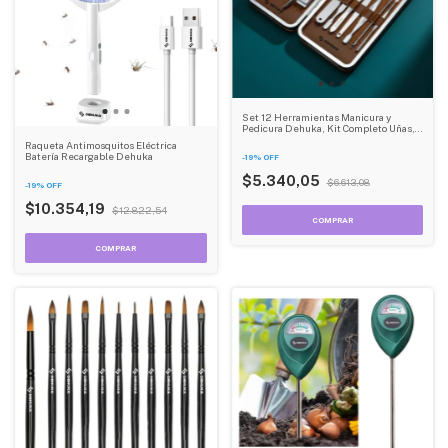
Set 12 Herramientas Manicura y
Pedicura Dehuka, Kit Completo Uñas,
Estuche Incluido - Profesional y Hogar
Raqueta Antimosquitos Eléctrica
Batería Recargable Dehuka
-
19
%
OFF
$5.340,05
$6.613,08
-
19
%
OFF
$10.354,19
$12.822,54