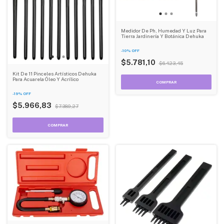
Medidor De Ph, Humedad Y Luz Para
Tierra Jardinería Y Botánica Dehuka
-
10
%
OFF
$5.781,10
$6.423,45
Kit De 11 Pinceles Artísticos Dehuka
Para Acuarela Óleo Y Acrílico
-
19
%
OFF
$5.966,83
$7.389,27