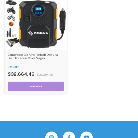
Compresor De Aire Portátil Dehuka
Gran Potencia Color Negro
-
15
%
OFF
$32.664,46
$38.204,06