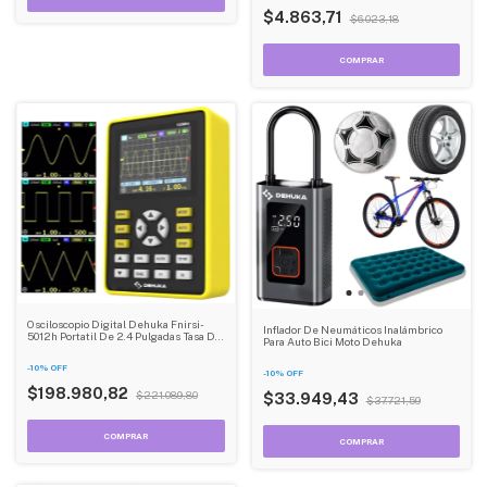
$4.863,71
$6.023,18
Osciloscopio Digital Dehuka Fnirsi-
Inflador De Neumáticos Inalámbrico
5012h Portatil De 2.4 Pulgadas Tasa De
Para Auto Bici Moto Dehuka
Muestreo De 500ms/s Ancho De Banda
Analógico De 100mhz Dehuka
-
10
%
OFF
-
10
%
OFF
$198.980,82
$221.089,80
$33.949,43
$37.721,59