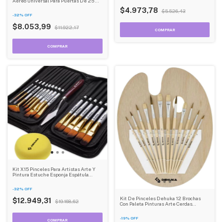
Aéreo Universal Para Puertas De 25 A
45 Kg, Resistente Y Ajustable
$4.973,78
$5.526,43
-
32
%
OFF
$8.053,99
$11.922,17
Kit X15 Pinceles Para Artistas Arte Y
Pintura Estuche Esponja Espátula
Dehuka
-
32
%
OFF
Kit De Pinceles Dehuka 12 Brochas
$12.949,31
$19.168,62
Con Paleta Pinturas Arte Cerdas
Amarillo
-
19
%
OFF