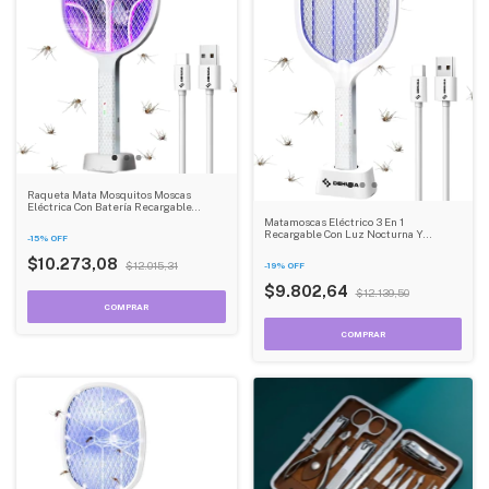
Raqueta Mata Mosquitos Moscas
Eléctrica Con Batería Recargable
Dehuka
Matamoscas Eléctrico 3 En 1
Recargable Con Luz Nocturna Y
-
15
%
OFF
Trampa Usb 800mah Dehuka
$10.273,08
$12.015,31
-
19
%
OFF
$9.802,64
$12.139,50