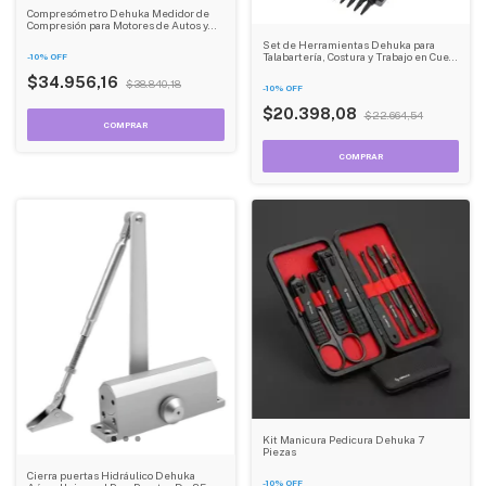
Compresómetro Dehuka Medidor de
Compresión para Motores de Autos y
Motos Universal
Set de Herramientas Dehuka para
Talabartería, Costura y Trabajo en Cuero
-
10
%
OFF
x3 Piezas
$34.956,16
$38.840,18
-
10
%
OFF
$20.398,08
$22.664,54
Kit Manicura Pedicura Dehuka 7
Piezas
Cierra puertas Hidráulico Dehuka
-
10
%
OFF