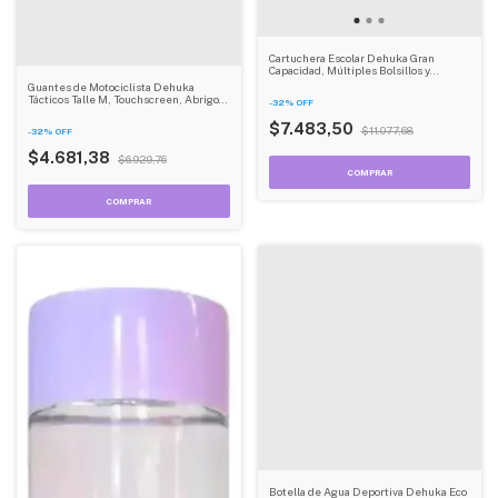
Cartuchera Escolar Dehuka Gran
Capacidad, Múltiples Bolsillos y
Cierres, Organizadora de Útiles - Color
Guantes de Motociclista Dehuka
Rosa
Tácticos Talle M, Touchscreen, Abrigo
-
32
%
OFF
Térmico, Antideslizantes - Color Negro
$7.483,50
$11.077,68
-
32
%
OFF
$4.681,38
$6.929,76
Botella de Agua Deportiva Dehuka Eco