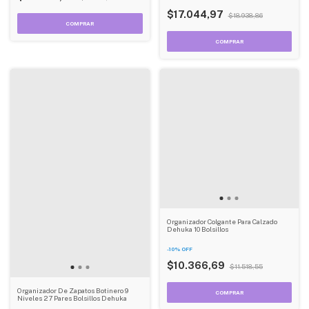
$17.044,97
$18.938,86
Organizador Colgante Para Calzado
Dehuka 10 Bolsillos
-
10
%
OFF
$10.366,69
$11.518,55
Organizador De Zapatos Botinero 9
Niveles 27 Pares Bolsillos Dehuka