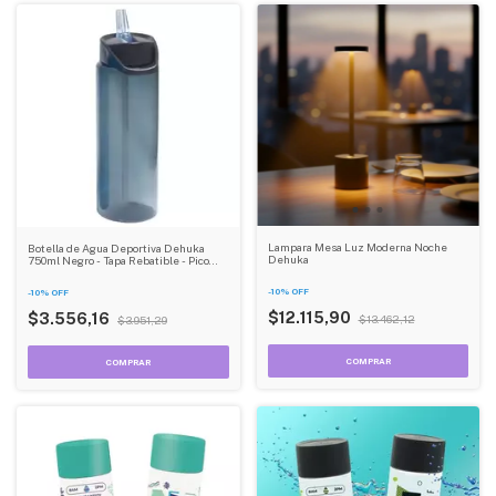
Lampara Mesa Luz Moderna Noche
Botella de Agua Deportiva Dehuka
Dehuka
750ml Negro - Tapa Rebatible - Pico
Deportivo - Libre de BPA
-
10
%
OFF
-
10
%
OFF
$12.115,90
$3.556,16
$13.462,12
$3.951,29