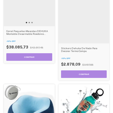
Corral Pequeñas Mascotas DEHUKA
Montable Desarmable Roedores
Conejos
-
10
%
OFF
$38.085,73
$42.317,48
Stickers Dehuka De Neón Para
Decorar Termo Compu
-
10
%
OFF
$2.878,09
$3.197,88