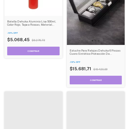
Botella Dehuka Aluminio Lisa 500ml,
Color Rojo, Tapa a Roscas, Material
Liviano y Duradero, Libre de BPA
-
19
%
OFF
$5.068,45
$6.276,73
Estuche Para Relojes Dehuka 6 Piezas
Cuero Sintético Protección De
Terciopelo Resistente
-
19
%
OFF
$15.681,71
$19.420,09