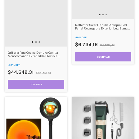
Reflector Solar Dehuka Aplique Led
Panel Recargable Exterior Luz Blanco
Frío
-
10
%
OFF
$6.734,16
$7.482,40
Griferia Para Cocina Dehuka Canilla
Monocomando Extensible Flexible
Cromada
-
32
%
OFF
$44.649,31
$66.093,51