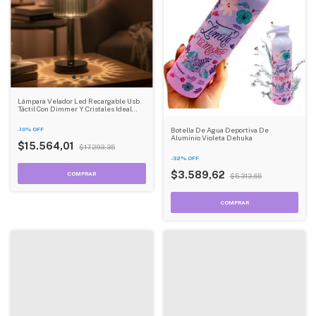
Lámpara Velador Led Recargable Usb
Táctil Con Dimmer Y Cristales Ideal
Para Dormitorio Y Sala Dehuka
Botella De Agua Deportiva De
-
10
%
OFF
Aluminio Violeta Dehuka
$15.564,01
$17.293,35
-
32
%
OFF
$3.589,62
$5.313,65