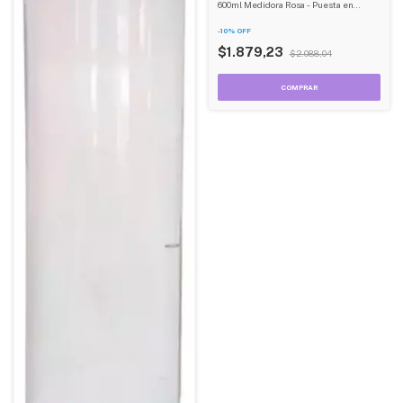
600ml Medidora Rosa - Puesta en
Forma - Marcador Mililitros - Tapa
Rebatible
-
10
%
OFF
$1.879,23
$2.088,04