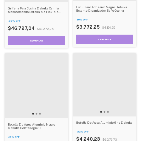
Esquinero Adhesivo Negro Dehuka
Griferia Para Cocina Dehuka Canilla
Estante Organizador Baño Cocina
Monocomando Extensible Flexible
Ducha Metálico Sin Taladro
Chef Negro Mate
-
10
%
OFF
-
32
%
OFF
$3.772,25
$4.191,39
$46.797,04
$69.272,75
Botella De Agua Aluminio Gris Dehuka
Botella De Agua Aluminio Negro
Dehuka Bolatanegra 1 L
-
32
%
OFF
-
10
%
OFF
$4.240,23
$6.276,73