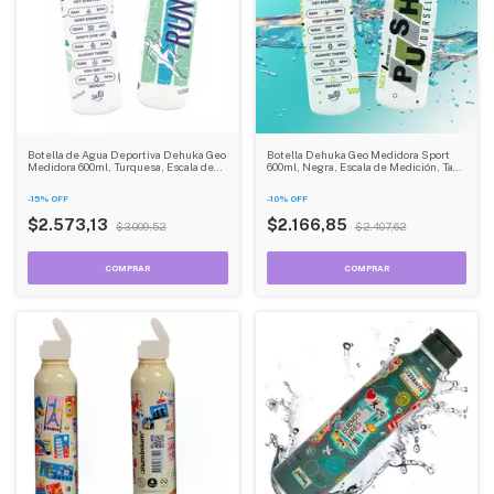
Botella de Agua Deportiva Dehuka Geo
Botella Dehuka Geo Medidora Sport
Medidora 600ml, Turquesa, Escala de
600ml, Negra, Escala de Medición, Tapa
Medición, Tapa Lisa, Libre de BPA
Lisa, Libre de BPA
-
15
%
OFF
-
10
%
OFF
$2.573,13
$2.166,85
$3.009,52
$2.407,62