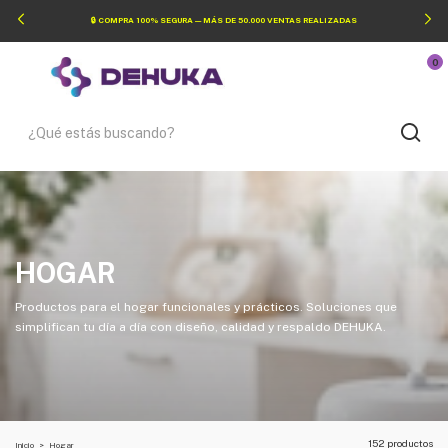
🔒 COMPRA 100% SEGURA — MÁS DE 50.000 VENTAS REALIZADAS
0
HOGAR
Productos para el hogar funcionales y prácticos. Soluciones que
simplifican tu día a día con diseño, calidad y respaldo DEHUKA.
152 productos
Inicio
>
Hogar