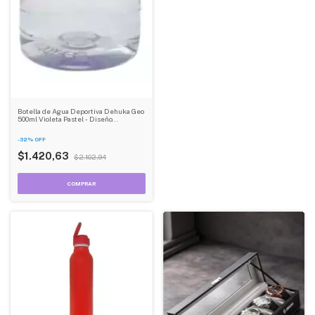
Botella de Agua Deportiva Dehuka Geo
500ml Violeta Pastel - Diseño
Ergonómico - Tapa a Rosca - Compacta y
Práctica
-
32
%
OFF
$1.420,63
$2.102,94