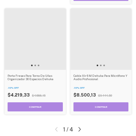
Porta Fresas Para Torno De Uñas
Cable Xlr 6 M Dehuka Para Micrófono Y
Organizador 30 Espacios Dehuka
Audio Profesional
-
10
%
OFF
-
10
%
OFF
$4.219,33
$8.500,13
$4.688,15
$9.444,59
1
/
4