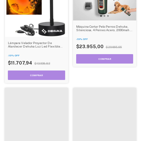
Máquina Cortar Pelo Perros Dehuka,
Silenciosa, 4 Peines Acero, 2000mah -
Profesional Mascotas
-
19
%
OFF
Lámpara Velador Proyector De
$23.955,00
Atardecer Dehuka Luz Led Flexible
$29.665,65
360°
-
10
%
OFF
$11.707,94
$13.008,83