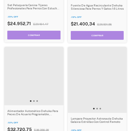
Set Peluquería Canina Tijeras
Fuente De Agua Recirculante Dehuka
Profesionales Para Perros Con Estuche
Silenciosa Para Perros Y Gatos 1.6 Litros
Dehuka
-
15
%
OFF
-
19
%
OFF
$24.952,71
$21.400,34
$29.184,47
$26.501,98
Alimentador Automático Dehuka Para
Peces De Acuario Programable,
Pantalla Lcd, 200ml, 4
Lampara Proyector Astronauta Dehuka
Alimentaciones/día
Galaxia Estrellas Con Control Remoto
-
10
%
OFF
$32.720,75
$36.356,39
-
10
%
OFF