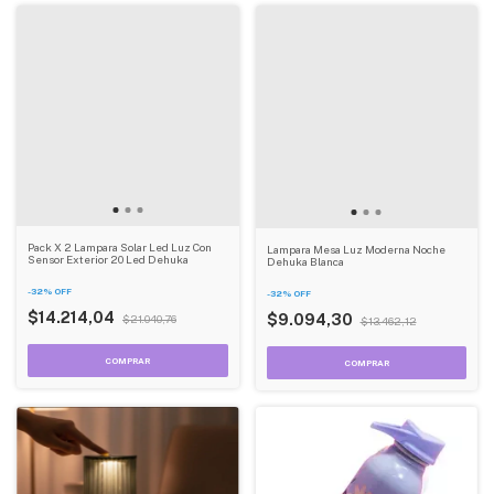
Pack X 2 Lampara Solar Led Luz Con
Lampara Mesa Luz Moderna Noche
Sensor Exterior 20 Led Dehuka
Dehuka Blanca
-
32
%
OFF
-
32
%
OFF
$14.214,04
$9.094,30
$21.040,76
$13.462,12