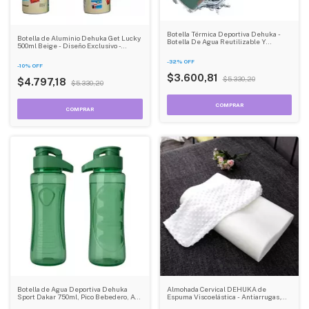
Botella Térmica Deportiva Dehuka -
Botella de Aluminio Dehuka Get Lucky
Botella De Agua Reutilizable Y
500ml Beige - Diseño Exclusivo -
Duradera
Aislante Térmico - Libre de BPA
-
32
%
OFF
-
10
%
OFF
$3.600,81
$5.330,20
$4.797,18
$5.330,20
Botella de Agua Deportiva Dehuka
Almohada Cervical DEHUKA de
Sport Dakar 750ml, Pico Bebedero, Asa
Espuma Viscoelástica - Antiarrugas,
Superior, Verde Full, Libre de BPA
Rebote Lento, Soporte de Cuello para