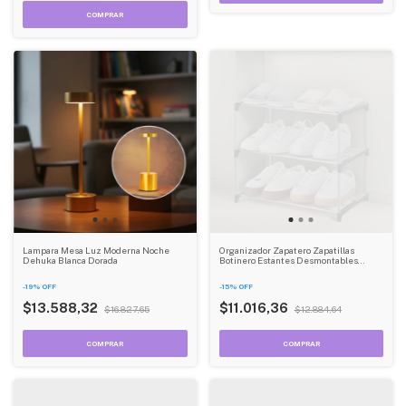
Lampara Mesa Luz Moderna Noche
Organizador Zapatero Zapatillas
Dehuka Blanca Dorada
Botinero Estantes Desmontables
Dehuka
-
19
%
OFF
-
15
%
OFF
$13.588,32
$11.016,36
$16.827,65
$12.884,64