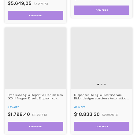
$5.649,05
$6.276,73
Botella de Agua Deportiva Dehuka Geo
Dispenser De Agua Eléctrico para
500ml Negro - Diseño Ergonómico -
Bidon de Agua con cierre Automático Y
Tapa Rebatible - Compacta y Práctica
Carga Dehuka Blanco
-
19
%
OFF
-
10
%
OFF
$1.798,40
$18.833,30
$2.227,13
$20.925,89