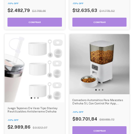
Dolor y Onda Ergonómica
-
10
%
OFF
-
15
%
OFF
$2.482,79
$12.635,63
$2.758,66
$14.778,52
Comedero Automático Para Mascotas
Dehuka 5 L Con Control Por App,
Dispensador Inteligente De Alimento,
Juego Tapones De Vaso Tipo Stanley
Acero Inoxidable, Wifi Y Audio
Reutilizables Antiderrame Dehuka
-
10
%
OFF
Bidireccional
$80.701,84
$89.668,72
-
10
%
OFF
$2.989,86
$3.322,07