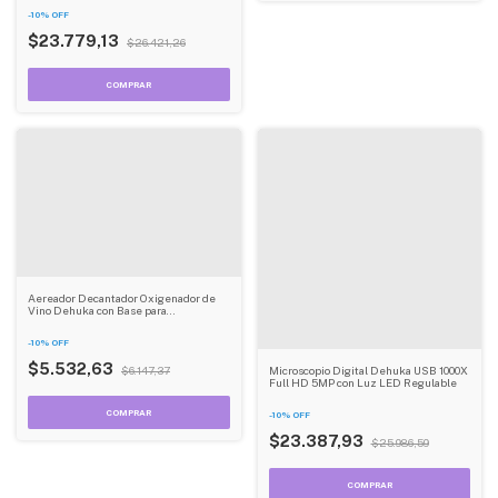
-
10
%
OFF
$23.779,13
$26.421,26
Aereador Decantador Oxigenador de
Vino Dehuka con Base para
Sommeliers
-
10
%
OFF
$5.532,63
$6.147,37
Microscopio Digital Dehuka USB 1000X
Full HD 5MP con Luz LED Regulable
-
10
%
OFF
$23.387,93
$25.986,59