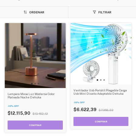
ORDENAR
FILTRAR
Ventilador Usb Portátil Plegable Carga
Usb Mini Diseño Adaptable Dehuka
Lampara Mesa Luz Moderna Color
Plateada Noche Dehuka
-
10
%
OFF
-
10
%
OFF
$6.622,39
$7.358,22
$12.115,90
$13.462,12