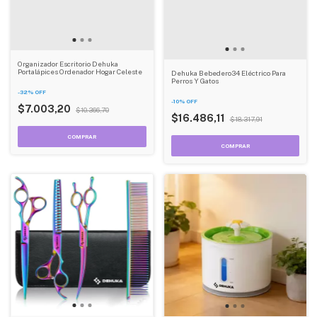
Organizador Escritorio Dehuka
Portalápices Ordenador Hogar Celeste
Dehuka Bebedero34 Eléctrico Para
Perros Y Gatos
-
32
%
OFF
-
10
%
OFF
$7.003,20
$10.366,70
$16.486,11
$18.317,91