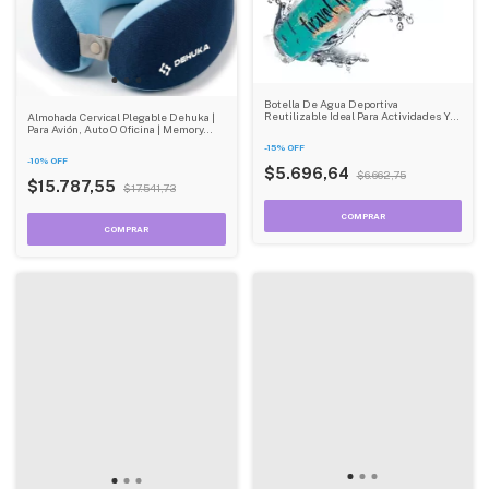
Botella De Agua Deportiva
Reutilizable Ideal Para Actividades Y
Almohada Cervical Plegable Dehuka |
Deportes De Aluminio Dehuka
Para Avión, Auto O Oficina | Memory
Foam | Ligera Y Portátil | Regalo Ideal
-
15
%
OFF
-
10
%
OFF
$5.696,64
$6.662,75
$15.787,55
$17.541,73