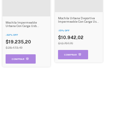
Mochila Urbana Deportiva
Impermeable Con Carga Usb
Mochila Impermeable
Dehuka B04 Negro
Urbana Con Carga Usb
Antirrobo Resistente Al
-
15
%
OFF
Agua Dehuka B05 Color Gris
-
32
%
OFF
$10.942,02
$19.235,20
$12.797,70
$28.473,49