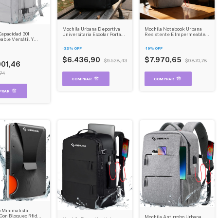
Mochila Urbana Deportiva
Mochila Notebook Urbana
Capacidad 30l
Universitaria Escolar Porta
Resistente E Impermeable
ble Versátil Y
Notebook Dehuka
Con Sistema Antirrobo
te Dehuka Gris
Dehuka
-
32
%
OFF
-
19
%
OFF
$6.436,90
$7.970,65
$9.528,43
$9.870,78
001,46
74
o Minimalista
Con Bloqueo Rfid
Mochila Antirrobo Urbana