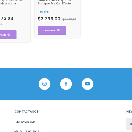
Toalla Portable Deportiva
niversitaria
Siempre Fría Con Efecto
able Dehuka
Refrescante Dehuka
-
15
%
OFF
373,23
$3.796,00
$4.439,77
,93
CONTACTÁNOS
NE
5491125906978
+54 9 11 2193-7942