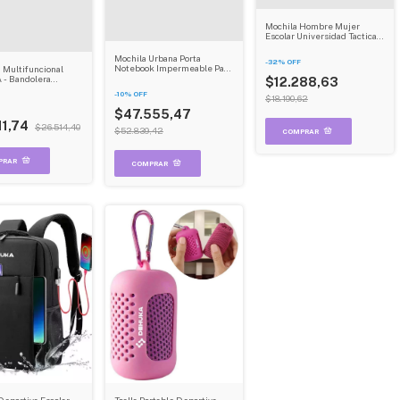
Mochila Hombre Mujer
Escolar Universidad Tactica
Deportiva Notebook Dehuka
Mochila Urbana Porta
-
32
%
OFF
Notebook Impermeable Para
 Multifuncional
Exterior Resistente Ideal
- Bandolera
$12.288,63
Para Viajes Dehuka
able de Gran
-
10
%
OFF
d para Pesca y
$18.190,62
$47.555,47
11,74
$26.514,40
$52.839,42
Deportiva Escolar