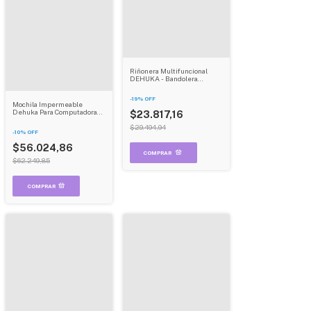
Riñonera Multifuncional
DEHUKA - Bandolera
Impermeable de Gran
Capacidad para Pesca y
-
19
%
OFF
Outdoor
Mochila Impermeable
Dehuka Para Computadora
$23.817,16
Cierre Antirrobo Color Negro
$29.494,94
-
10
%
OFF
$56.024,86
$62.249,85
COMPRAR