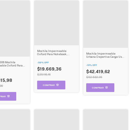
Mochila Impermeable
Mochila Impermeable
Oxford Para Notebook,
Urbana Deportiva Carga Usb
Clásica Y Multifuncional, Con
Con Porta Notebook Dehuka
Sistema Antirrobo Dehuka
B06 Mochila
-
32
%
OFF
able Oxford Para
-
19
%
OFF
 Clásica Y
$19.669,36
$42.419,62
cional Antirrobo
$29.116,16
gro
$52.532,05
615,98
99