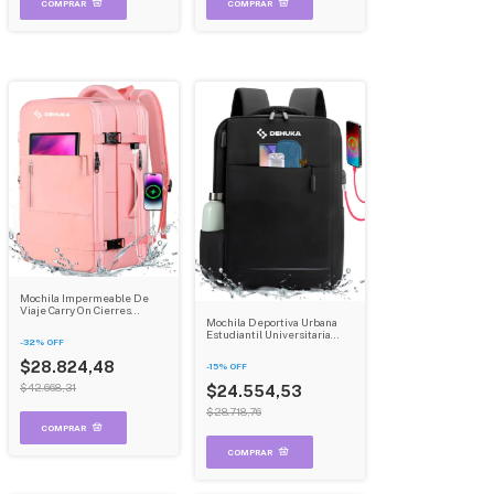
Mochila Impermeable De
Viaje Carry On Cierres
Mochila Deportiva Urbana
Reforzados Dehuka B09
Estudiantil Universitaria
Rosa Lisa 20 L
-
32
%
OFF
Porta Notebook
Impermeable Dehuka
$28.824,48
-
15
%
OFF
$42.668,31
$24.554,53
$28.718,76