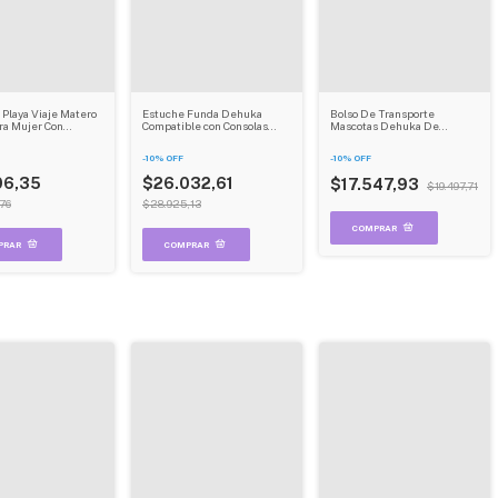
 Playa Viaje Matero
Estuche Funda Dehuka
Bolso De Transporte
ara Mujer Con
Compatible con Consolas
Mascotas Dehuka De
s Grande Dehuka
Portátiles, Bolso
Hombro Con Ventana Red
Impermeable Resistente a
Azul
-
10
%
OFF
-
10
%
OFF
Golpes, con Correa - Color
Rojo
06,35
$26.032,61
$17.547,93
$19.497,71
76
$28.925,13