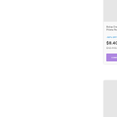
Bolsa De
Pileta P
Bolsillo
-
32
%
OFF
$8.4
$12.443,