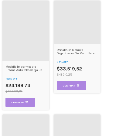
Portabolso Dehuka
Organizador De Maquillaje
Impermeable Con Bandejas
-
19
%
OFF
Mochila Impermeable
$33.519,52
Urbana Antirrobo Carga Usb
Con Porta Notebook Color
$41.510,25
Gris Dehuka B01
-
32
%
OFF
$24.199,73
$35.822,38