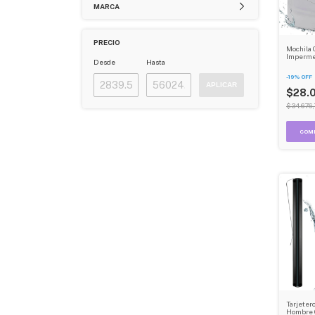
MARCA
PRECIO
Mochila 
Impermea
Desde
Hasta
Resisten
-
19
%
OFF
APLICAR
$28.
$34.676,
Tarjeter
Hombre 