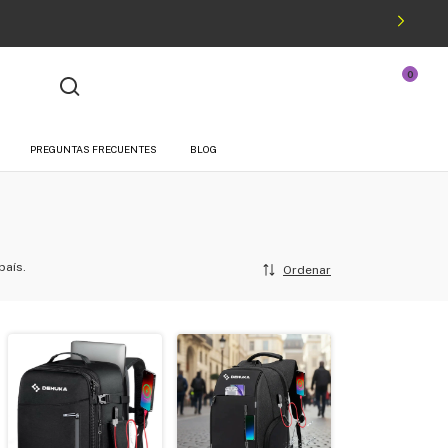
0
¡Hola!
Iniciá sesión
O podés registrarte
PREGUNTAS FRECUENTES
BLOG
país.
Ordenar