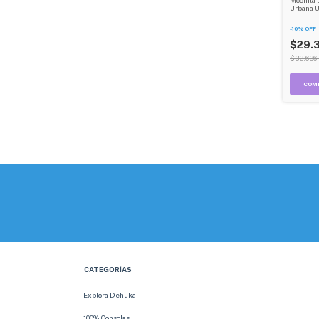
Urbana U
Imperme
-
10
%
OFF
$29.
$32.636
CATEGORÍAS
Explora Dehuka!
100% Consolas