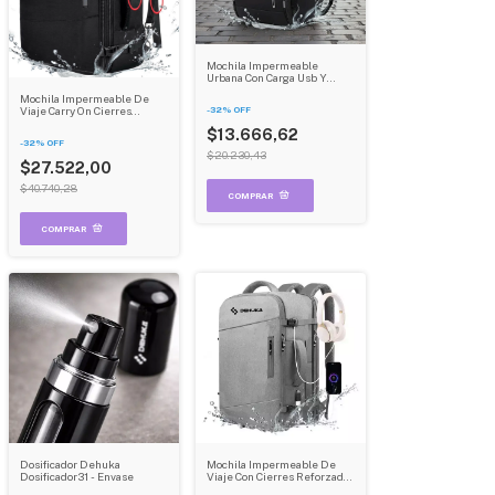
Mochila Impermeable
Urbana Con Carga Usb Y
Cierres Reforzados Color
Mochila Impermeable De
Negro Dehuka B02
Viaje Carry On Cierres
-
32
%
OFF
Reforzados Expandible
$13.666,62
Dehuka B09 Negra Lisa 20 L
-
32
%
OFF
$20.230,43
$27.522,00
$40.740,28
Dosificador Dehuka
Mochila Impermeable De
Dosificador31 - Envase
Viaje Con Cierres Reforzados
Y Bolsillos Expandible