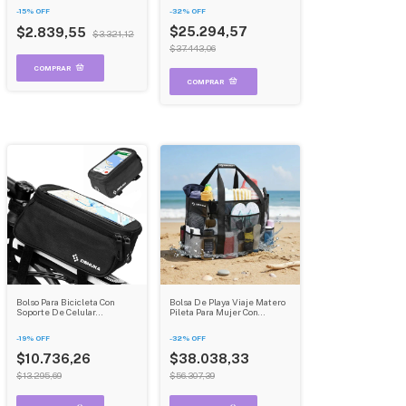
Internos Carry On Dehuka
-
15
%
OFF
-
32
%
OFF
B09 Gris
$25.294,57
$2.839,55
$3.321,12
$37.443,06
Bolso Para Bicicleta Con
Bolsa De Playa Viaje Matero
Soporte De Celular
Pileta Para Mujer Con
Impermeable Y Resistente
Bolsillos Grande Dehuka
Dehuka
-
19
%
OFF
-
32
%
OFF
$10.736,26
$38.038,33
$13.295,69
$56.307,39