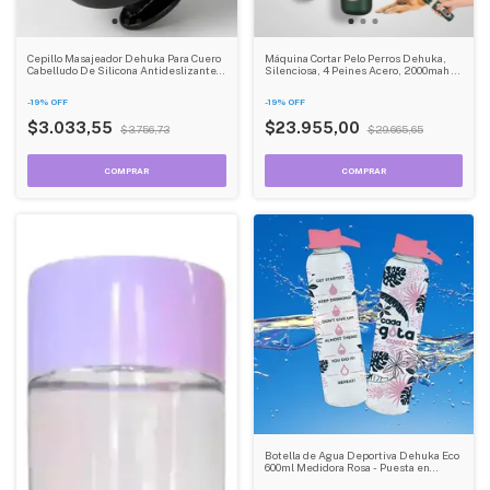
Cepillo Masajeador Dehuka Para Cuero
Máquina Cortar Pelo Perros Dehuka,
Cabelludo De Silicona Antideslizante
Silenciosa, 4 Peines Acero, 2000mah -
Estimulador Capilar
Profesional Mascotas
-
19
%
OFF
-
19
%
OFF
$3.033,55
$23.955,00
$3.756,73
$29.665,65
Botella de Agua Deportiva Dehuka Eco
600ml Medidora Rosa - Puesta en
Forma - Marcador Mililitros - Tapa