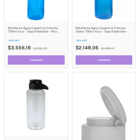
Botella de Agua Deportiva Dehuka
Botella de Agua Deportiva Dehuka
750ml Azul - Tapa Rebatible - Pico
Dakar 750ml Azul - Tapa Rebatible -
Deportivo - Liviana
Pico Deportivo - Liviana
-
10
%
OFF
-
19
%
OFF
$3.556,16
$2.148,06
$3.951,29
$2.660,14