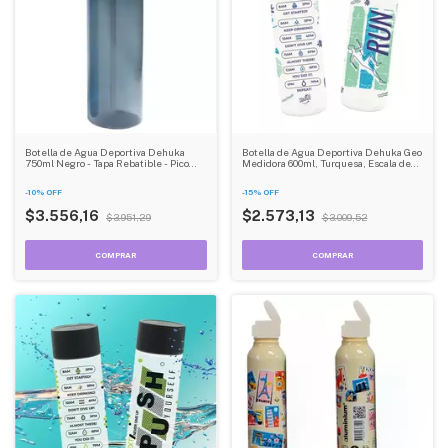
Botella de Agua Deportiva Dehuka
Botella de Agua Deportiva Dehuka Geo
750ml Negro - Tapa Rebatible - Pico
Medidora 600ml, Turquesa, Escala de
Deportivo - Libre de BPA
Medición, Tapa Lisa, Libre de BPA
-
10
%
OFF
-
15
%
OFF
$3.556,16
$2.573,13
$3.951,29
$3.009,52