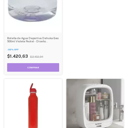
Botella de Agua Deportiva Dehuka Geo
500ml Violeta Pastel - Diseño
Ergonómico - Tapa a Rosca - Compacta y
Práctica
-
32
%
OFF
$1.420,63
$2.102,94