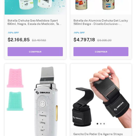
Botella Dehuka Geo Medidora Sport
Botella de Aluminio Dehuka Get Lucky
600ml, Negra, Escala de Medición, Tapa
500ml Beige - Diseño Exclusivo -
Lisa, Libre de BPA
Aislante Térmico - Libre de BPA
-
10
%
OFF
-
10
%
OFF
$2.166,85
$4.797,18
$2.407,62
$5.330,20
Gancho De Poder De Agarre Straps