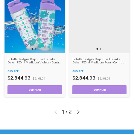
Botella de Agua Deportiva Dehuka
Botella de Agua Deportiva Dehuka
Dakar 750ml Medidora Violeta - Control
Dakar 750ml Medidora Rosa - Control
de Hidratación - Marcador Mililitros
de Hidratación - Marcador Mililitros
-
10
%
OFF
-
10
%
OFF
$2.844,93
$2.844,93
$3.161,04
$3.161,04
1
/
2