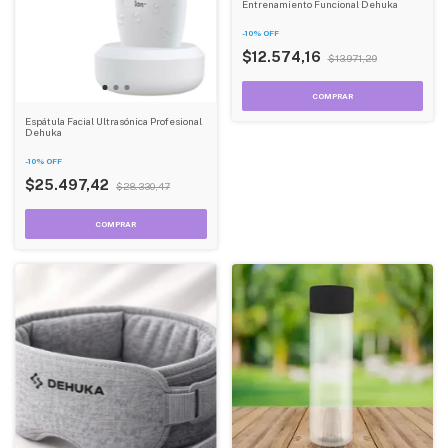
Entrenamiento Funcional Dehuka
-
10
%
OFF
$12.574,16
$13.971,29
Espátula Facial Ultrasónica Profesional
Dehuka
-
10
%
OFF
$25.497,42
$28.330,47