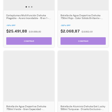
Cortaplumas Multifunción Dehuka
Botella de Agua Deportiva Dehuka
Plegable - Acero Inoxidable - 16 en 1 -
750ml Rojo - Color Sólido Brillante -
Camping, Aventura y Emergencias
Gran Capacidad - Ideal Deporte
-
19
%
OFF
-
32
%
OFF
$25.491,88
$2.068,87
$31.568,90
$3.062,51
Botella de Agua Deportiva Dehuka
Botella de Aluminio Dehuka Get Lucky
750ml Verde - Gran Capacidad -
500ml Turquesa - Diseño Exclusivo -
Translúcida - Ideal Deporte
Aislante Térmico - Libre de BPA