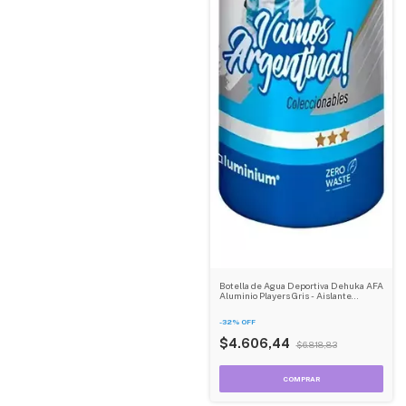
Botella de Agua Deportiva Dehuka AFA
Aluminio Players Gris - Aislante
Térmico - Tapa Rebatible - Oficial
-
32
%
OFF
$4.606,44
$6.818,83