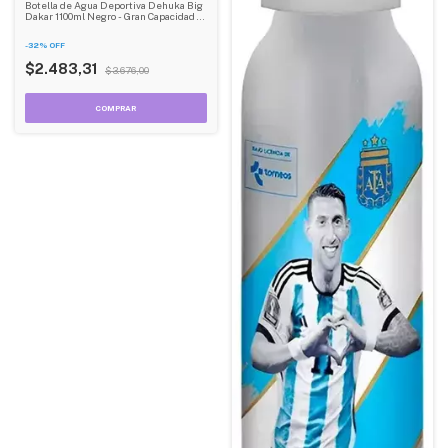
Botella de Agua Deportiva Dehuka Big
Dakar 1100ml Negro - Gran Capacidad -
Tapa Rebatible - Ideal Deportes
-
32
%
OFF
$2.483,31
$3.676,00