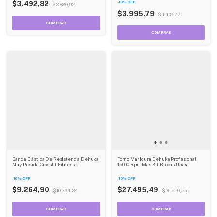
-
10
%
OFF
$3.492,82
$3.880,92
$3.995,79
$4.439,77
Banda Elástica De Resistencia Dehuka
Torno Manicura Dehuka Profesional
Muy Pesada Crossfit Fitness
15000 Rpm Mas Kit Brocas Uñas
Entrenamiento Funcional
-
10
%
OFF
-
10
%
OFF
$9.264,90
$27.495,49
$10.294,34
$30.550,55