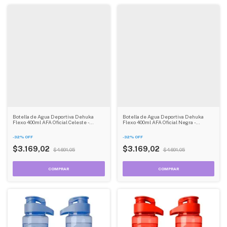
Botella de Agua Deportiva Dehuka
Botella de Agua Deportiva Dehuka
Flexo 400ml AFA Oficial Celeste -
Flexo 400ml AFA Oficial Negra -
Compacta - Asa Flexible - Oficial AFA
Compacta - Asa Flexible - Oficial AFA
-
32
%
OFF
-
32
%
OFF
$3.169,02
$3.169,02
$4.691,05
$4.691,05