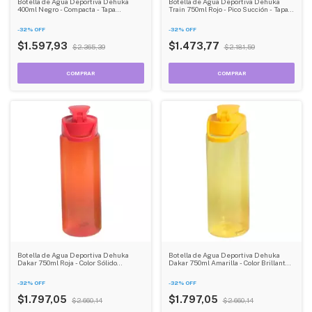
Botella de Agua Deportiva Dehuka
Botella de Agua Deportiva Dehuka
400ml Negro - Compacta - Tapa
Train 750ml Rojo - Pico Succión - Tapa a
Rebatible - Ideal para Gym y Running
Roscas - Ideal Running y Gym
-
32
%
OFF
-
32
%
OFF
$1.597,93
$1.473,77
$2.365,39
$2.181,59
Botella de Agua Deportiva Dehuka
Botella de Agua Deportiva Dehuka
Dakar 750ml Roja - Color Sólido
Dakar 750ml Amarilla - Color Brillante -
Brillante - Tapa a Rosca - Gran
Tapa a Rosca - Gran Capacidad
Capacidad
-
32
%
OFF
-
32
%
OFF
$1.797,05
$1.797,05
$2.660,14
$2.660,14