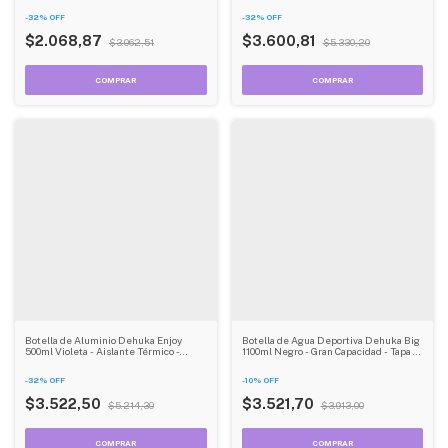
-
32
%
OFF
-
32
%
OFF
$2.068,87
$3.600,81
$3.062,51
$5.330,20
Botella de Aluminio Dehuka Enjoy
Botella de Agua Deportiva Dehuka Big
500ml Violeta - Aislante Térmico -
1100ml Negro - Gran Capacidad - Tapa a
Libre de BPA - Elegante y Práctica
Rosca - Ideal Deporte Largo
-
32
%
OFF
-
10
%
OFF
$3.522,50
$3.521,70
$5.214,30
$3.913,00