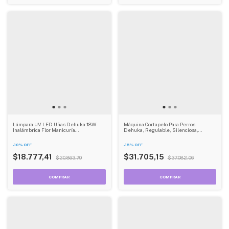
Lámpara UV LED Uñas Dehuka 18W
Máquina Cortapelo Para Perros
Inalámbrica Flor Manicuría
Dehuka, Regulable, Silenciosa,
Temporizador Recargable Blanco
Cuchillas Acero - Profesional Para
Mascotas
-
10
%
OFF
-
15
%
OFF
$18.777,41
$31.705,15
$20.863,79
$37.082,06