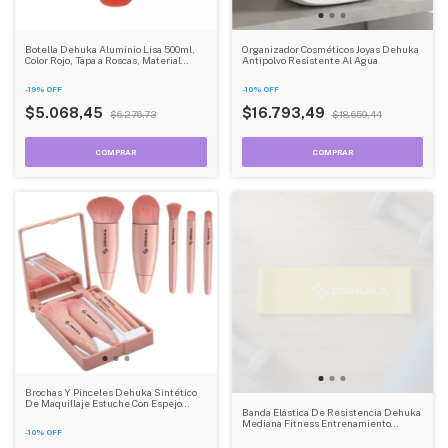
Botella Dehuka Aluminio Lisa 500ml,
Organizador Cosméticos Joyas Dehuka
Color Rojo, Tapa a Roscas, Material
Antipolvo Resistente Al Agua
Liviano y Duradero, Libre de BPA
-
19
%
OFF
-
10
%
OFF
$5.068,45
$16.793,49
$6.276,73
$18.659,44
Brochas Y Pinceles Dehuka Sintético
De Maquillaje Estuche Con Espejo
Banda Elástica De Resistencia Dehuka
Color Rosa Chicle
Mediana Fitness Entrenamiento
-
10
%
OFF
Pilates Rehabilitación Amarilla