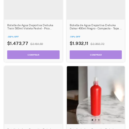
Botella de Agua Deportiva Dehuka
Botella de Agua Deportiva Dehuka
Train 500ml Violeta Pastel - Pico
Dakar 400ml Negro - Compacta - Tapa a
Succión - Hidratación Rápida - Gym y
Rosca - Ideal para Gym y Running
Running
-
32
%
OFF
-
19
%
OFF
$1.473,77
$1.932,11
$2.181,59
$2.392,72