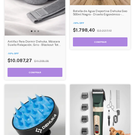
Botella de Agua Deportiva Dehuka Geo
500ml Negro - Diseño Ergonómico -
Tapa Rebatible - Compacta y Práctica
-
19
%
OFF
$1.798,40
$2.227,13
Antifaz Para Dormir Dehuka, Máscara
Sueño Relajación, Gris - Blockout Total
Luz, Ajuste Cómodo, Viajes Y Casa
-
10
%
OFF
$10.087,27
$11.208,08