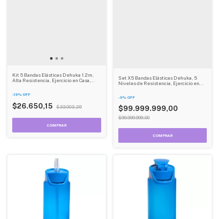
Kit 5 Bandas Elásticas Dehuka 1.2m,
Set X5 Bandas Elásticas Dehuka, 5
Alta Resistencia, Ejercicio en Casa,
Niveles de Resistencia, Ejercicio en
Cross Training y Fitness - Incluye Bolsa
Casa, Pilates y Tonificación - Incluye
Bolsa
-
19
%
OFF
-
0
%
OFF
$26.650,15
$33.003,29
$99.999.999,00
$99.999.999,00