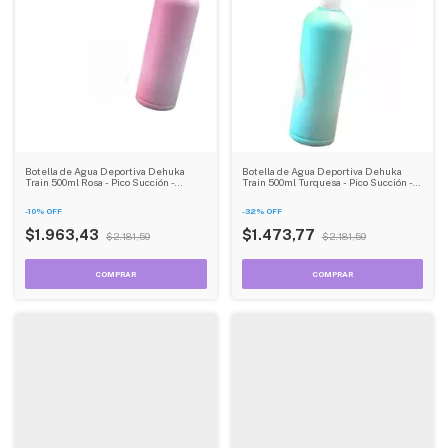
Botella de Agua Deportiva Dehuka
Botella de Agua Deportiva Dehuka
Train 500ml Rosa - Pico Succión -
Train 500ml Turquesa - Pico Succión -
Hidratación Rápida - Gym y Running
Hidratación Rápida - Gym y Running
-
10
%
OFF
-
32
%
OFF
$1.963,43
$1.473,77
$2.181,59
$2.181,59