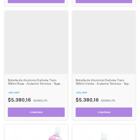
Botella de Aluminio Dehuka Train
Botella de Aluminio Dehuka Train
500ml Rosa - Aislante Térmico - Tapa
500ml Verde - Aislante Térmico - Tapa
Segura - Ideal Deporte - Libre de BPA
Segura - Ideal Deporte - Libre de BPA
-
19
%
OFF
-
19
%
OFF
$5.380,16
$5.380,16
$6.662,75
$6.662,75