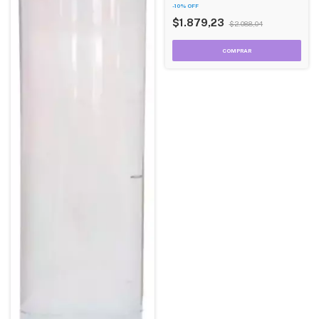
Rebatible
-
10
%
OFF
$1.879,23
$2.088,04