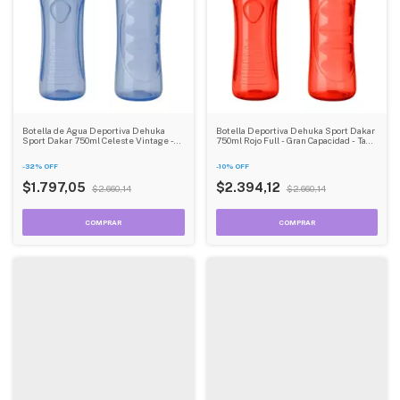
Botella de Agua Deportiva Dehuka
Botella Deportiva Dehuka Sport Dakar
Sport Dakar 750ml Celeste Vintage -
750ml Rojo Full - Gran Capacidad - Tapa
Estampado Retro - Tapa Rebatible
Rebatible - Estampado Completo
-
32
%
OFF
-
10
%
OFF
$1.797,05
$2.394,12
$2.660,14
$2.660,14