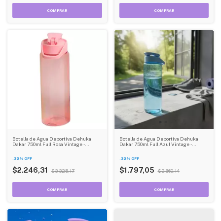
Botella de Agua Deportiva Dehuka
Botella de Agua Deportiva Dehuka
Dakar 750ml Full Rosa Vintage -
Dakar 750ml Full Azul Vintage -
Diseño Retro - Tapa a Rosca - Gran
Diseño Retro - Tapa a Rosca - Gran
Capacidad
Capacidad
-
32
%
OFF
-
32
%
OFF
$2.246,31
$1.797,05
$3.325,17
$2.660,14